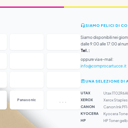
SIAMO FELICI DI C
Siamo disponibili nei giorni
dalle 9:00 alle 17:00 al nu
Tel.:
oppure via e-mail:
info@comprocartucce.it
UNA SELEZIONE DI 
UTAX
Utax 1T02R6A
...
XEROX
Panasonic
Xerox Staples
CANON
Canon Ink PF
KYOCERA
Kyocera Tone
HP
HP Toner gel