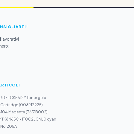
ONSIGLIARTI!
 lavorativi
mero:
ARTICOLI
UT0 - CK5512Y Toner gelb
 Cartridge (008R12925)
I-104 Magenta (3631B002)
r TK8465C - 1T0C2LCNL0 cyan
b No.205A