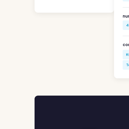
nu
4
co
K
T