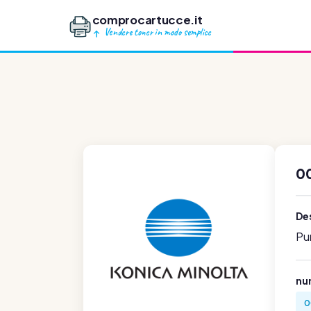
comprocartucce.it
Vendere toner in modo semplice
0
Des
Pu
num
0