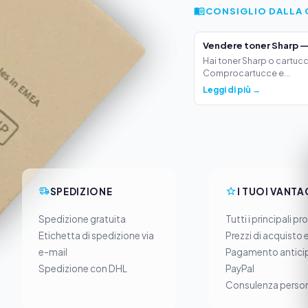
CONSIGLIO DALLA 
Vendere toner Sharp —
Hai toner Sharp o cartucc
Comprocartucce e...
Leggi di più →
SPEDIZIONE
I TUOI VANTA
Spedizione gratuita
Tutti i principali pr
Etichetta di spedizione via
Prezzi di acquisto 
e-mail
Pagamento anticip
Spedizione con DHL
PayPal
Consulenza person