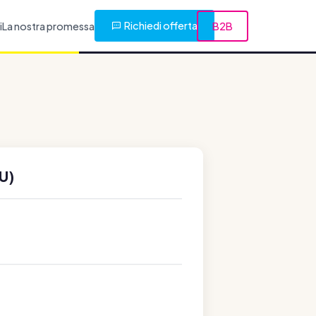
Richiedi offerta
i
La nostra promessa
B2B
U)