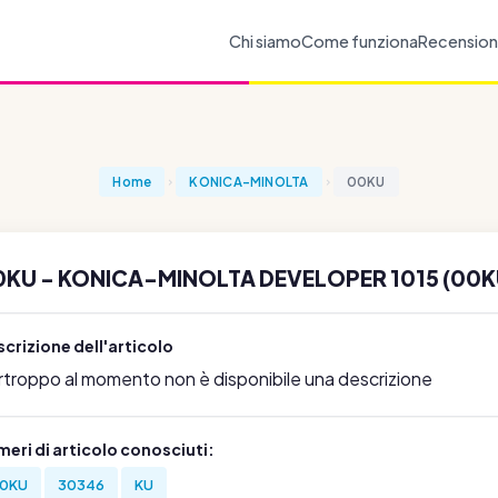
Chi siamo
Come funziona
Recension
Home
KONICA-MINOLTA
00KU
0KU - KONICA-MINOLTA DEVELOPER 1015 (00K
crizione dell'articolo
rtroppo al momento non è disponibile una descrizione
eri di articolo conosciuti:
0KU
30346
KU