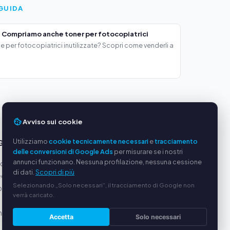
GUIDA
 Compriamo anche toner per fotocopiatrici
e per fotocopiatrici inutilizzate? Scopri come venderli a
Avviso sui cookie
Utilizziamo
cookie tecnicamente necessari
e
tracciamento
GGI
SERVIZIO
delle conversioni di Google Ads
per misurare se i nostri
annunci funzionano. Nessuna profilazione, nessuna cessione
oduttori
Chi siamo
di dati.
Scopri di più
equi
Informativa sulla privacy
Selezionando „Solo necessari“, il tracciamento di Google non
ato via
Note legali
verrà caricato.
Domande frequenti (FAQ)
alizzata
Guida
Accetta
Solo necessari