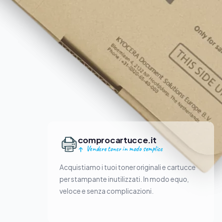
comprocartucce.it
Vendere toner in modo semplice
Acquistiamo i tuoi toner originali e cartucce
per stampante inutilizzati. In modo equo,
veloce e senza complicazioni.