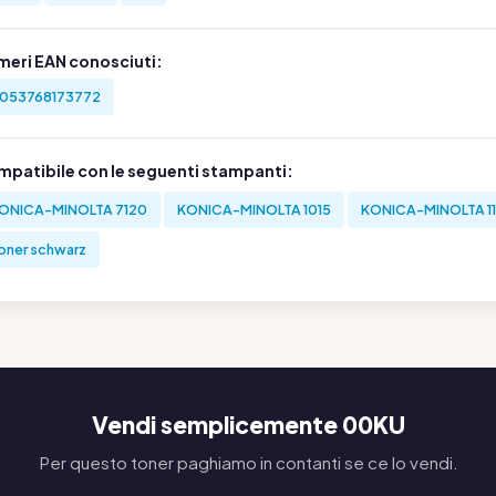
meri EAN conosciuti:
053768173772
mpatibile con le seguenti stampanti:
ONICA-MINOLTA 7120
KONICA-MINOLTA 1015
KONICA-MINOLTA 1
oner schwarz
Vendi semplicemente 00KU
Per questo toner paghiamo in contanti se ce lo vendi.