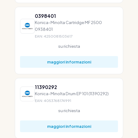
0398401
Konica-Minolta Cartridge MF 2500
0938401
EAN: 4250081503617
su richiesta
maggiori informazioni
11390292
Konica-Minolta Drum EP 101 (11390292)
EAN: 4053768174991
su richiesta
maggiori informazioni