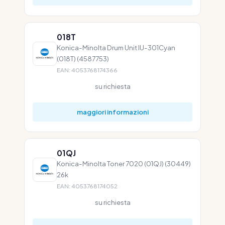
018T
Konica-Minolta Drum Unit IU-301Cyan
(018T) (4587753)
EAN: 4053768174366
su richiesta
maggiori informazioni
01QJ
Konica-Minolta Toner 7020 (01QJ) (30449)
26k
EAN: 4053768174052
su richiesta