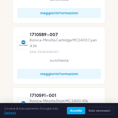
maggiori informazioni
1710589-007
Konica-Minolta Cartridge MC2400 Cyan
4,5k
EAN: 39281036057
su richiesta
maggiori informazioni
1710591-001
Konica-Minolta Drum MC 2400 45k
(1710591001)
Cookie & tracciamento Google Ads.
Accetta
Solo necessari
Dettagli
EAN: 39281036132