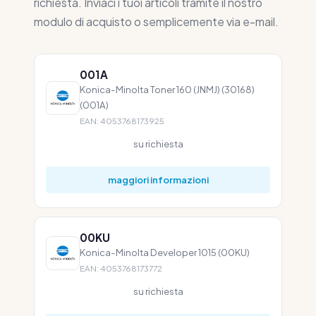
richiesta. Inviaci i tuoi articoli tramite il nostro
modulo di acquisto o semplicemente via e-mail.
001A
Konica-Minolta Toner 160 (JNMJ) (30168)
(001A)
EAN: 4053768173925
su richiesta
maggiori informazioni
00KU
Konica-Minolta Developer 1015 (00KU)
EAN: 4053768173772
su richiesta