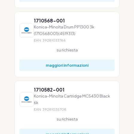
1710568-001
Konica-Minolta Drum PP1300 3k
(1710568001)(4519313)
EAN: 39281033766
su richiesta
maggiori informazioni
1710582-001
Konica-Minolta Cartridge MC5430 Black
6k
EAN: 39281035708
su richiesta