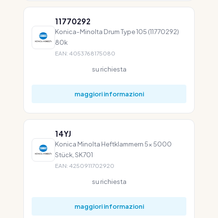
11770292
Konica-Minolta Drum Type 105 (11770292)
80k
EAN: 4053768175080
su richiesta
maggiori informazioni
14YJ
Konica Minolta Heftklammern 5x 5000
Stück, SK701
EAN: 4250911702920
su richiesta
maggiori informazioni