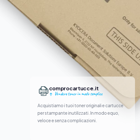
comprocartucce.it
Vendere toner in modo semplice
Acquistiamo i tuoi toner originali e cartucce
per stampante inutilizzati. In modo equo,
veloce e senza complicazioni.