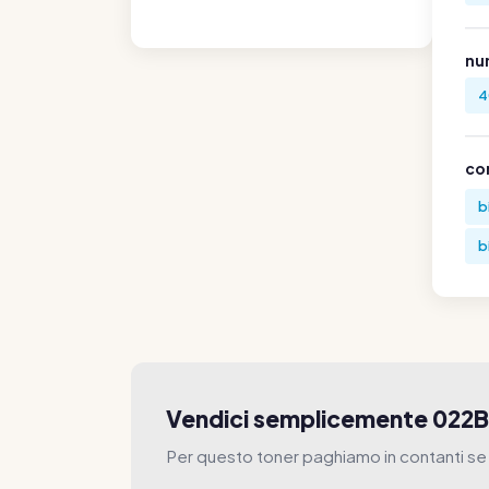
nu
4
co
b
b
Vendici semplicemente 022B
Per questo toner paghiamo in contanti se 