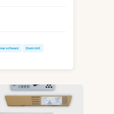
ner schwarz
Drum Unit