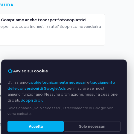
GUIDA
 Compriamo anche toner per fotocopiatrici
e per fotocopiatrici inutilizzate? Scopri come venderli a
Avviso sui cookie
Utilizziamo
cookie tecnicamente necessari
e
tracciamento
GGI
SERVIZIO
delle conversioni di Google Ads
per misurare se i nostri
annunci funzionano. Nessuna profilazione, nessuna cessione
oduttori
Chi siamo
di dati.
Scopri di più
equi
Informativa sulla privacy
Selezionando „Solo necessari“, il tracciamento di Google non
ato via
Note legali
verrà caricato.
Domande frequenti (FAQ)
alizzata
Guida
Accetta
Solo necessari