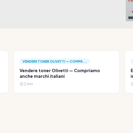
VENDERE TONER OLIVETTI — COMPR...
Vendere toner Olivetti — Compriamo
E
anche marchi italiani
i
2 min