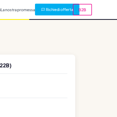
Richiedi offerta
i
La nostra promessa
B2B
22B)