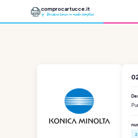
comprocartucce.it
Vendere toner in modo semplice
0
Des
Pu
num
2