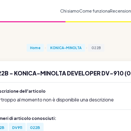
Chi siamo
Come funziona
Recension
Home
KONICA-MINOLTA
022B
22B - KONICA-MINOLTA DEVELOPER DV-910 (0
crizione dell'articolo
rtroppo al momento non è disponibile una descrizione
eri di articolo conosciuti:
2B
DV911
022B