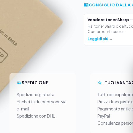
CONSIGLIO DALLA 
Vendere toner Sharp —
Hai toner Sharp o cartucc
Comprocartucce e...
Leggi di più →
SPEDIZIONE
I TUOI VANTA
Spedizione gratuita
Tutti i principali pr
Etichetta di spedizione via
Prezzi di acquisto 
e-mail
Pagamento anticip
Spedizione con DHL
PayPal
Consulenza person