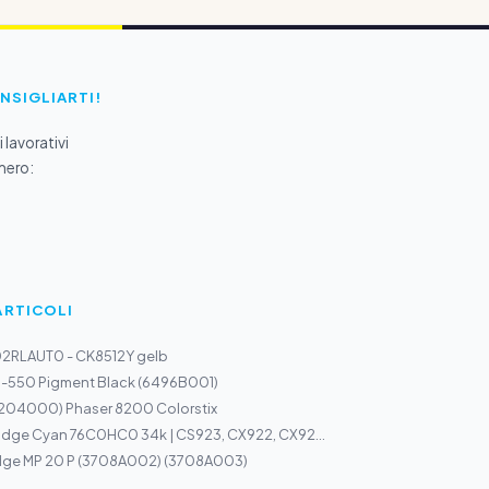
ONSIGLIARTI!
 lavorativi
mero:
ARTICOLI
T02RLAUT0 - CK8512Y gelb
I-550 Pigment Black (6496B001)
6204000) Phaser 8200 Colorstix
idge Cyan 76C0HC0 34k | CS923, CX922, CX92...
dge MP 20 P (3708A002) (3708A003)