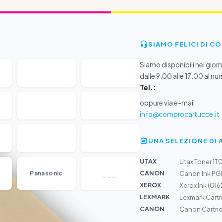
SIAMO FELICI DI C
Siamo disponibili nei giorni
dalle 9:00 alle 17:00 al nu
Tel.:
oppure via e-mail:
info@comprocartucce.it
UNA SELEZIONE DI 
UTAX
Utax Toner 1
...
CANON
Panasonic
Canon Ink PG
XEROX
Xerox Ink (01
LEXMARK
Lexmark Cartr
CANON
Canon Cartri