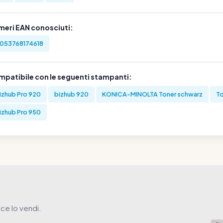
meri EAN conosciuti:
053768174618
mpatibile con le seguenti stampanti:
izhub Pro 920
bizhub 920
KONICA-MINOLTA Toner schwarz
To
izhub Pro 950
ce lo vendi.