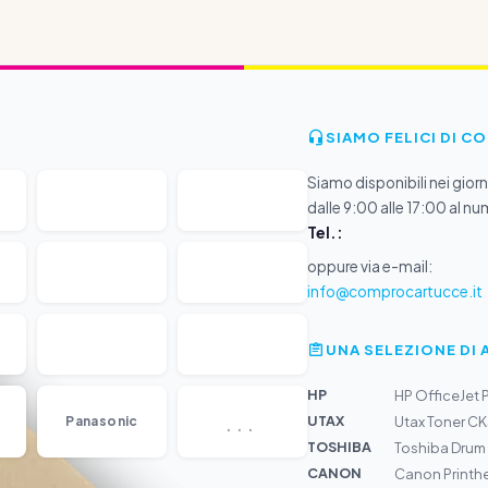
SIAMO FELICI DI C
Siamo disponibili nei giorni
dalle 9:00 alle 17:00 al nu
Tel.:
oppure via e-mail:
info@comprocartucce.it
UNA SELEZIONE DI 
HP
HP OfficeJet 
...
UTAX
Panasonic
Utax Toner C
TOSHIBA
Toshiba Drum
CANON
Canon Printh