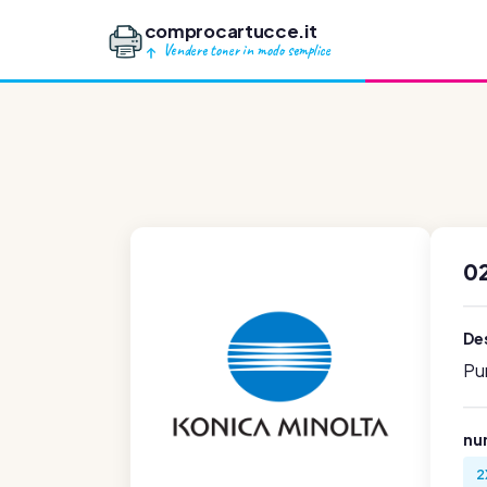
comprocartucce.it
Vendere toner in modo semplice
0
Des
Pu
num
2