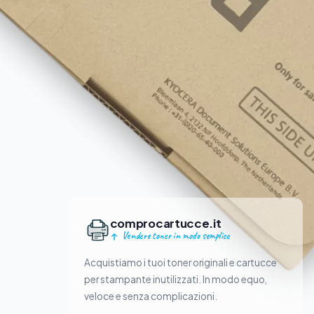
comprocartucce.it
Vendere toner in modo semplice
Acquistiamo i tuoi toner originali e cartucce
per stampante inutilizzati. In modo equo,
veloce e senza complicazioni.