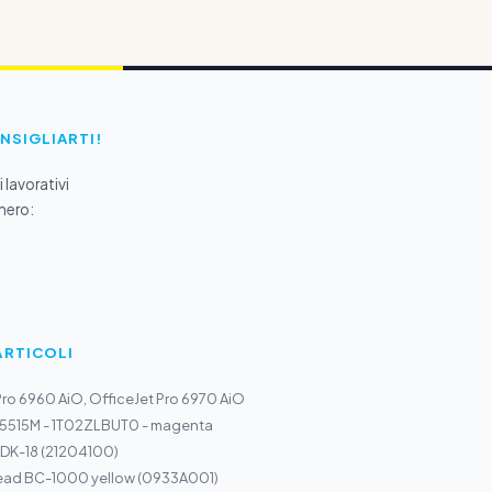
ONSIGLIARTI!
 lavorativi
mero:
ARTICOLI
Pro 6960 AiO, OfficeJet Pro 6970 AiO
K5515M - 1T02ZLBUT0 - magenta
 DK-18 (21204100)
ead BC-1000 yellow (0933A001)