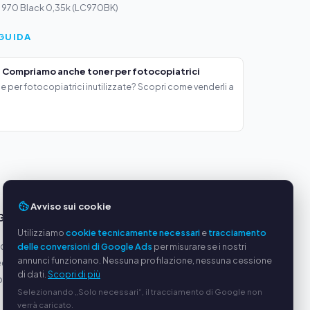
C 970 Black 0,35k (LC970BK)
GUIDA
 Compriamo anche toner per fotocopiatrici
e per fotocopiatrici inutilizzate? Scopri come venderli a
Avviso sui cookie
GGI
SERVIZIO
Utilizziamo
cookie tecnicamente necessari
e
tracciamento
oduttori
Chi siamo
delle conversioni di Google Ads
per misurare se i nostri
annunci funzionano. Nessuna profilazione, nessuna cessione
equi
Informativa sulla privacy
di dati.
Scopri di più
ato via
Note legali
Selezionando „Solo necessari“, il tracciamento di Google non
Domande frequenti (FAQ)
verrà caricato.