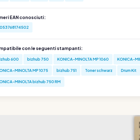
meri EAN conosciuti:
053768174502
mpatibile con le seguenti stampanti:
izhub 600
bizhub 750
KONICA-MINOLTA MP 1060
KONICA-MIN
ONICA-MINOLTA MP 1075
bizhub 751
Toner schwarz
Drum Kit
ONICA-MINOLTA bizhub 750 RM