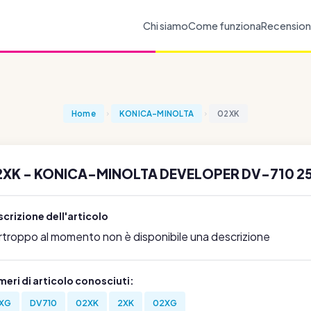
Chi siamo
Come funziona
Recension
Home
KONICA-MINOLTA
02XK
2XK - KONICA-MINOLTA DEVELOPER DV-710 25
crizione dell'articolo
rtroppo al momento non è disponibile una descrizione
eri di articolo conosciuti:
XG
DV710
02XK
2XK
02XG