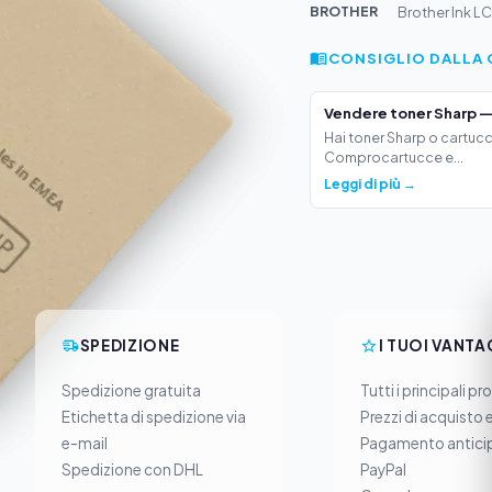
BROTHER
Brother Ink L
CONSIGLIO DALLA 
Vendere toner Sharp —
Hai toner Sharp o cartucc
Comprocartucce e...
Leggi di più →
SPEDIZIONE
I TUOI VANTA
Spedizione gratuita
Tutti i principali pr
Etichetta di spedizione via
Prezzi di acquisto 
e-mail
Pagamento anticip
Spedizione con DHL
PayPal