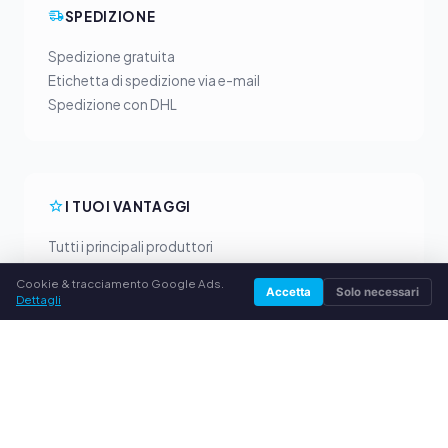
SPEDIZIONE
Spedizione gratuita
Etichetta di spedizione via e-mail
Spedizione con DHL
I TUOI VANTAGGI
Tutti i principali produttori
Prezzi di acquisto equi
Cookie & tracciamento Google Ads.
Accetta
Solo necessari
Pagamento anticipato via PayPal
Dettagli
Consulenza personalizzata
SERVIZIO