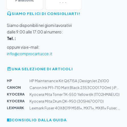
...
Panasonic
SIAMO FELICI DI CONSIGLIARTI!
Siamo disponibili nei giorni lavorativi
dalle 9:00 alle 17:00 al numero:
Tel.:
oppure via e-mail:
info@comprocartucce.it
UNA SELEZIONE DI ARTICOLI
HP
HP Maintenance Kit Q6715A | DesignJet Z6100
CANON
Canon Ink PFI-710 Matt Black 2353C001 700ml | iPF TX200...
KYOCERA
Kyocera Mita Toner TK-550 Yellow 6k (1T02HMAEU0)
KYOCERA
Kyocera Mita Drum DK-950 (305H670070)
LEXMARK
Lexmark Fuser 40X8019 MS81x, MX71x, MX81x Fuser, 110-12...
CONSIGLIO DALLA GUIDA